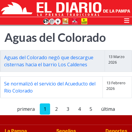
Aguas del Colorado
13 Marzo
Aguas del Colorado negó que descargue
2026
cisternas hacia el barrio Los Caldenes
13 Febrero
Se normalizó el servicio del Acueducto del
2026
Río Colorado
primera
1
2
3
4
5
última
La Pampa
Sepelios
Deportes