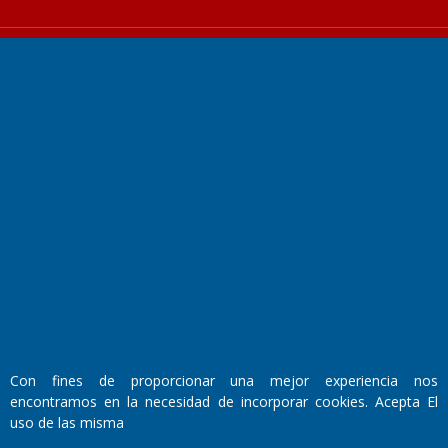
Fundado por el
Doctor Antonio Nemesio
Primera edición: Domingo 3 de Mayo de 1992
Miembro de ADIRA,ADEPA y CPPAL
Propietario: El Diario SRL
Director Periodístico:
Walter René Goñi
Con fines de proporcionar una mejor experiencia nos
encontramos en la necesidad de incorporar cookies. Acepta El
uso de las misma
Domicilio Legal: José Ingenieros 855,