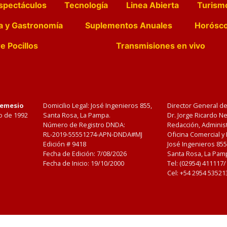
spectáculos
Tecnología
Linea Abierta
Turism
a y Gastronomía
Suplementos Anuales
Horósc
e Pocillos
Transmisiones en vivo
Nemesio
Domicilio Legal: José Ingenieros 855,
Director General d
o de 1992
Santa Rosa, La Pampa.
Dr. Jorge Ricardo 
Número de Registro DNDA:
Redacción, Administ
RL-2019-55551274-APN-DNDA#MJ
Oficina Comercial y
Edición #
9418
José Ingenieros 855
Fecha de Edición:
7/08/2026
Santa Rosa, La Pamp
Fecha de Inicio: 19/10/2000
Tel: (02954) 411117
Cel: +54 2954 53521