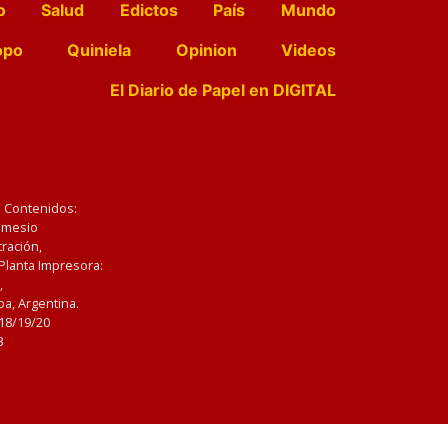
o
Salud
Edictos
País
Mundo
opo
Quiniela
Opinion
Videos
El Diario de Papel en DIGITAL
e Contenidos:
Nemesio
ración,
 Planta Impresora:
,
a, Argentina.
/18/19/20
3