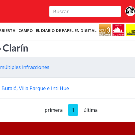
ABIERTA
CAMPO
EL DIARIO DE PAPEL EN DIGITAL
 Clarín
múltiples infracciones
 Butaló, Villa Parque e Inti Hue
primera
1
última