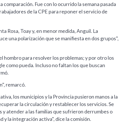
una comparación. Fue con lo ocurrido la semana pasada
 trabajadores de la CPE para reponer el servicio de
nta Rosa, Toay y, en menor medida, Anguil. La
uce una polarización que se manifiesta en dos grupos",
 el hombro para resolver los problemas; y por otro los
egle como pueda. Incluso no faltan los que buscan
rmó.
n", remarcó.
tiva, los municipios y la Provincia pusieron manos a la
ecuperar la circulación y restablecer los servicios. Se
 y atender a las familias que sufrieron derrumbes o
 y la integración activa", dice la comisión.