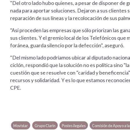
"Del otro lado hubo quienes, a pesar de disponer de
nada para aportar soluciones. Dejaron a sus clientes s
reparación de sus líneas y la recolocación de sus palme
"Así proceden las empresas que sólo priorizan las gan
sus clientes. Y el gremio local de los Telefónicos q
foránea, guarda silencio por la defección", aseguró.
"Del mismo lado podríamos ubicar al diputado nacion
ciclón, respondió que la solución no es política sino "l
cuestión que se resuelve con "caridad y beneficencia" 
recursos y solidaridad. Y es lo que estamos reconocie
CPE.
Movistar
Grupo Clarin
Postes ilegales
Comisión de Apoyo a l