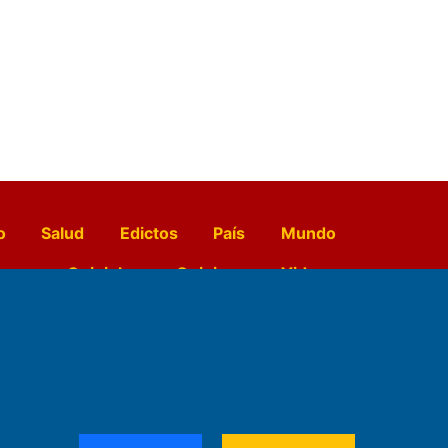
o
Salud
Edictos
País
Mundo
opo
Quiniela
Opinion
Videos
El Diario de Papel en DIGITAL
e Contenidos: