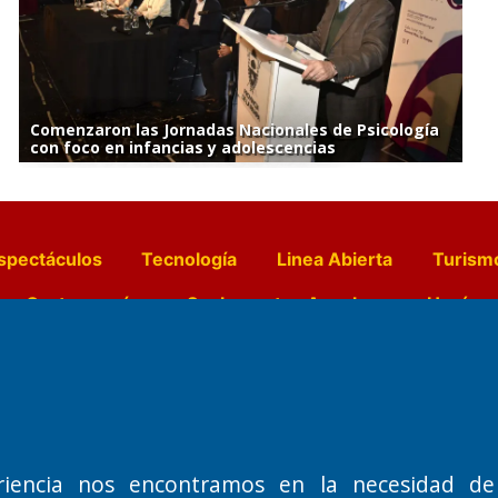
Comenzaron las Jornadas Nacionales de Psicología
con foco en infancias y adolescencias
spectáculos
Tecnología
Linea Abierta
Turism
a y Gastronomía
Suplementos Anuales
Horósc
e Pocillos
Transmisiones en vivo
riencia nos encontramos en la necesidad de
Nemesio
Domicilio Legal: José Ingenieros 855,
Director General d