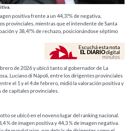
tiva.
agen positiva frente a un 44,3?% de negativa,
os provinciales, mientras que el intendente de Santa
obación y 38,4?% de rechazo, posicionándose séptimo
Escuchá esta nota
EL DIARIO
digital
minutos
ebrero de 2026 y ubicó tanto al gobernador de La
sa, Luciano di Nápoli, entre los dirigentes provinciales
tre el 1 y el 4 de febrero, midió la valoración positiva y
de capitales provinciales.
iotto se ubicó en el noveno lugar del ranking nacional.
,4 % de imagen positiva y 44,3 % de imagen negativa.
io de mandatarios, por detrás de dirigentes como el