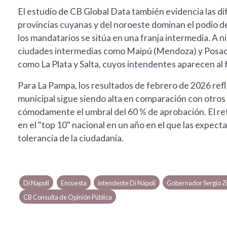
El estudio de CB Global Data también evidencia las di
provincias cuyanas y del noroeste dominan el podio de
los mandatarios se sitúa en una franja intermedia. A n
ciudades intermedias como Maipú (Mendoza) y Posada
como La Plata y Salta, cuyos intendentes aparecen al fi
Para La Pampa, los resultados de febrero de 2026 refle
municipal sigue siendo alta en comparación con otros 
cómodamente el umbral del 60 % de aprobación. El reto
en el "top 10" nacional en un año en el que las expect
tolerancia de la ciudadanía.
Di Napoli
Encuesta
intendente Di Nápoli
Gobernador Sergio Zi
CB Consulta de Opinión Pública