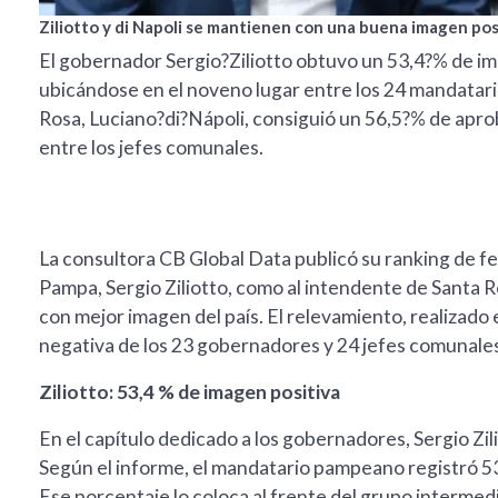
Ziliotto y di Napoli se mantienen con una buena imagen posi
El gobernador Sergio?Ziliotto obtuvo un 53,4?% de im
ubicándose en el noveno lugar entre los 24 mandatari
Rosa, Luciano?di?Nápoli, consiguió un 56,5?% de apr
entre los jefes comunales.
La consultora CB Global Data publicó su ranking de f
Pampa, Sergio Ziliotto, como al intendente de Santa Ro
con mejor imagen del país. El relevamiento, realizado en
negativa de los 23 gobernadores y 24 jefes comunales 
Ziliotto: 53,4 % de imagen positiva
En el capítulo dedicado a los gobernadores, Sergio Zil
Según el informe, el mandatario pampeano registró 53
Ese porcentaje lo coloca al frente del grupo intermed