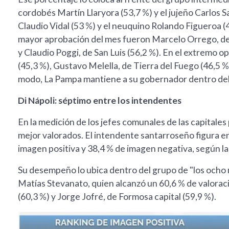
cordobés Martín Llaryora (53,7 %) y el jujeño Carlos S
Claudio Vidal (53 %) y el neuquino Rolando Figueroa (
mayor aprobación del mes fueron Marcelo Orrego, de 
y Claudio Poggi, de San Luis (56,2 %). En el extremo
(45,3 %), Gustavo Melella, de Tierra del Fuego (46,5 %)
modo, La Pampa mantiene a su gobernador dentro del 
Di Nápoli: séptimo entre los intendentes
En la medición de los jefes comunales de las capitales 
mejor valorados. El intendente santarroseño figura en
imagen positiva y 38,4 % de imagen negativa, según la
Su desempeño lo ubica dentro del grupo de "los ocho
Matías Stevanato, quien alcanzó un 60,6 % de valorac
(60,3 %) y Jorge Jofré, de Formosa capital (59,9 %).