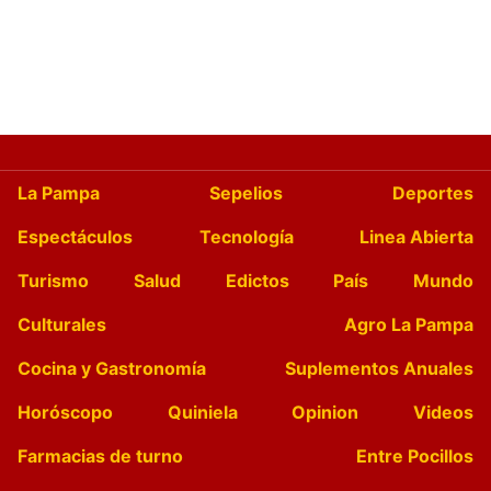
La Pampa
Sepelios
Deportes
Espectáculos
Tecnología
Linea Abierta
Turismo
Salud
Edictos
País
Mundo
Culturales
Agro La Pampa
Cocina y Gastronomía
Suplementos Anuales
Horóscopo
Quiniela
Opinion
Videos
Farmacias de turno
Entre Pocillos