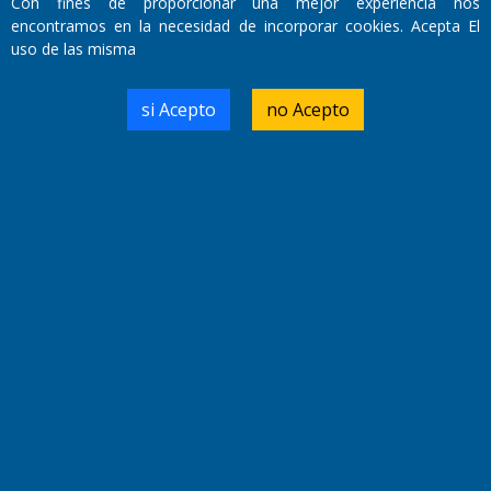
Con fines de proporcionar una mejor experiencia nos
encontramos en la necesidad de incorporar cookies. Acepta El
uso de las misma
Domicilio Legal: José Ingenieros 855,
Santa Rosa, La Pampa.
si Acepto
no Acepto
Número de Registro DNDA:
RL-2019-55551274-APN-DNDA#MJ
Edición #
9417
Fecha de Edición:
6/08/2026
Fecha de Inicio: 19/10/2000
Director General de Contenidos:
Dr. Jorge Ricardo Nemesio
Redacción, Administración,
Oficina Comercial y Planta Impresora:
José Ingenieros 855,
Santa Rosa, La Pampa, Argentina.
Tel: (02954) 411117/18/19/20
Cel: +54 2954 535213