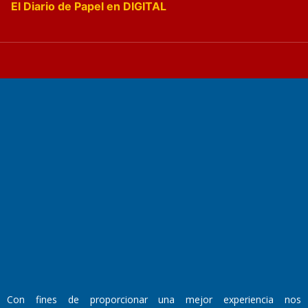
El Diario de Papel en DIGITAL
Fundado por el
Doctor Antonio Nemesio
Primera edición: Domingo 3 de Mayo de 1992
Miembro de ADIRA,ADEPA y CPPAL
Propietario: El Diario SRL
Director Periodístico:
Walter René Goñi
Con fines de proporcionar una mejor experiencia nos