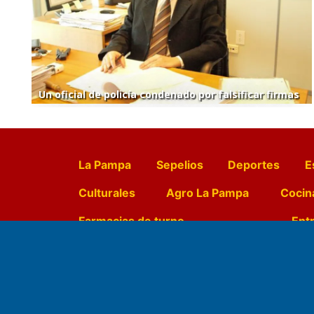
Un oficial de policía condenado por falsificar firmas
La Pampa
Sepelios
Deportes
E
Culturales
Agro La Pampa
Cocin
Farmacias de turno
Entr
Fundado por el
Doctor Antonio 