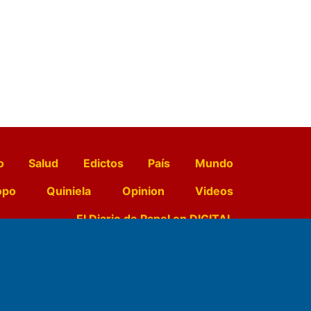
o
Salud
Edictos
País
Mundo
opo
Quiniela
Opinion
Videos
El Diario de Papel en DIGITAL
e Contenidos: