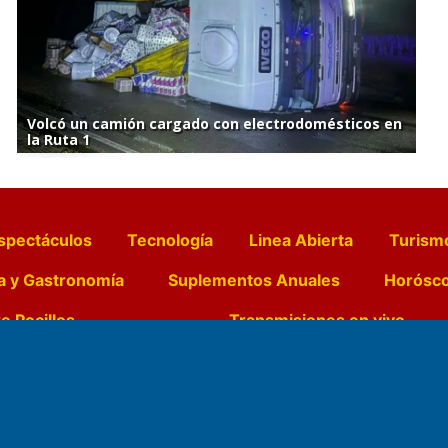
Volcó un camión cargado con electrodomésticos en
la Ruta 1
spectáculos
Tecnología
Linea Abierta
Turism
a y Gastronomía
Suplementos Anuales
Horósc
e Pocillos
Transmisiones en vivo
Nemesio
Domicilio Legal: José Ingenieros 855,
Director General d