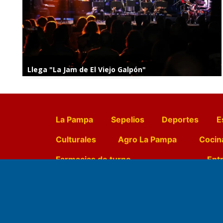
Llega "La Jam de El Viejo Galpón"
La Pampa
Sepelios
Deportes
E
Culturales
Agro La Pampa
Cocin
Farmacias de turno
Entr
Fundado por el
Doctor Antonio 