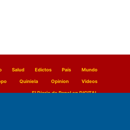
o
Salud
Edictos
País
Mundo
opo
Quiniela
Opinion
Videos
El Diario de Papel en DIGITAL
e Contenidos: