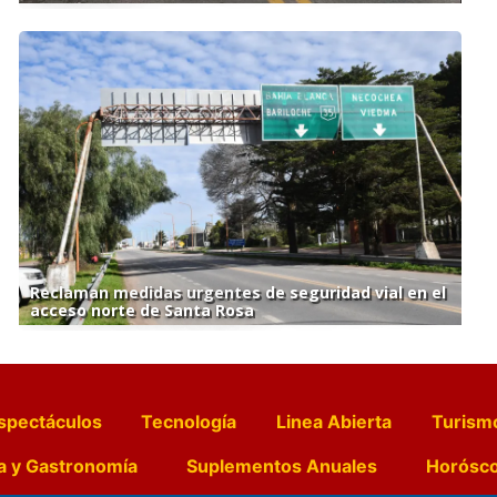
Reclaman medidas urgentes de seguridad vial en el
acceso norte de Santa Rosa
spectáculos
Tecnología
Linea Abierta
Turism
a y Gastronomía
Suplementos Anuales
Horósc