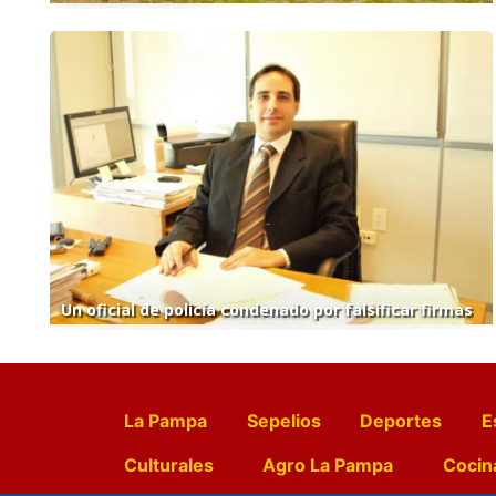
Un oficial de policía condenado por falsificar firmas
La Pampa
Sepelios
Deportes
E
Culturales
Agro La Pampa
Cocin