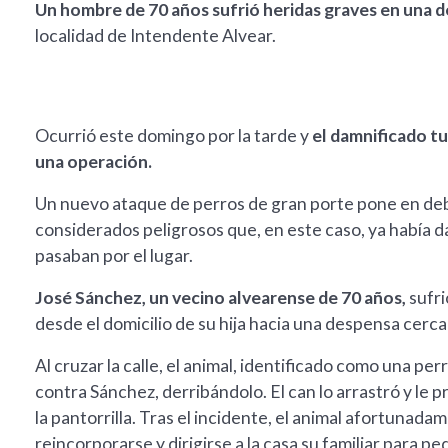
Un hombre de 70 años sufrió heridas graves en una d
localidad de Intendente Alvear.
Ocurrió este domingo por la tarde y
el damnificado t
una operación.
Un nuevo ataque de perros de gran porte pone en deba
considerados peligrosos que, en este caso, ya había 
pasaban por el lugar.
José Sánchez, un vecino alvearense de 70 años,
sufri
desde el domicilio de su hija hacia una despensa cerca
Al cruzar la calle, el animal, identificado como una pe
contra Sánchez, derribándolo. El can lo arrastró y le 
la pantorrilla. Tras el incidente, el animal afortunad
reincorporarse y dirigirse a la casa su familiar para pe