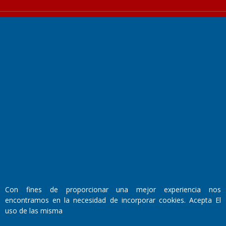
Fundado por el
Doctor Antonio Nemesio
Primera edición: Domingo 3 de Mayo de 1992
Miembro de ADIRA,ADEPA y CPPAL
Propietario: El Diario SRL
Director Periodístico:
Walter René Goñi
Con fines de proporcionar una mejor experiencia nos
encontramos en la necesidad de incorporar cookies. Acepta El
uso de las misma
Domicilio Legal: José Ingenieros 855,