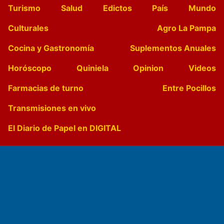
Turismo
Salud
Edictos
País
Mundo
Culturales
Agro La Pampa
Cocina y Gastronomía
Suplementos Anuales
Horóscopo
Quiniela
Opinion
Videos
Farmacias de turno
Entre Pocillos
Transmisiones en vivo
El Diario de Papel en DIGITAL