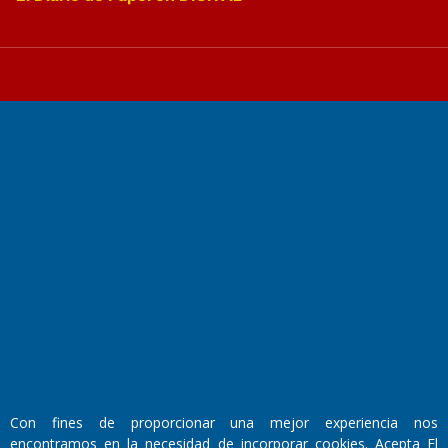
Fundado por el
Doctor Antonio Nemesio
Primera edición: Domingo 3 de Mayo de 1992
Miembro de ADIRA,ADEPA y CPPAL
Propietario: El Diario SRL
Director Periodístico:
Walter René Goñi
Con fines de proporcionar una mejor experiencia nos
encontramos en la necesidad de incorporar cookies. Acepta El