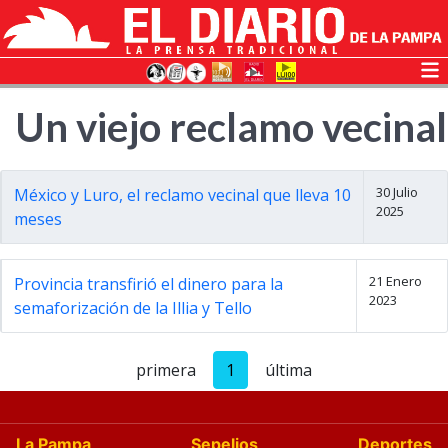
Un viejo reclamo vecinal
30 Julio
México y Luro, el reclamo vecinal que lleva 10
2025
meses
21 Enero
Provincia transfirió el dinero para la
2023
semaforización de la Illia y Tello
primera
1
última
La Pampa
Sepelios
Deportes