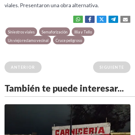
viales. Presentaron una obra alternativa.
Siniestros viales
Semaforización
Illia y Tello
Un viejo reclamo vecinal
Cruce peligroso
ANTERIOR
SIGUIENTE
También te puede interesar...