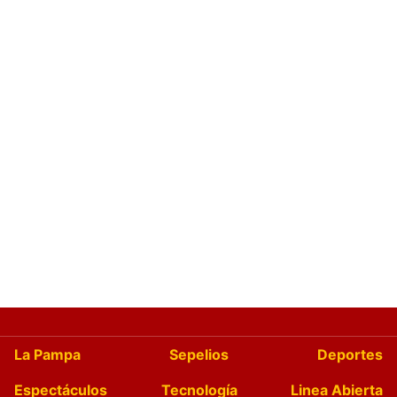
La Pampa
Sepelios
Deportes
Espectáculos
Tecnología
Linea Abierta