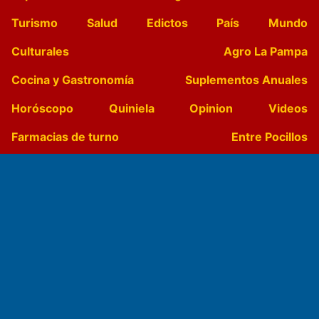
Turismo
Salud
Edictos
País
Mundo
Culturales
Agro La Pampa
Cocina y Gastronomía
Suplementos Anuales
Horóscopo
Quiniela
Opinion
Videos
Farmacias de turno
Entre Pocillos
Transmisiones en vivo
El Diario de Papel en DIGITAL