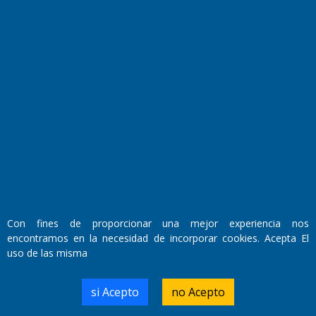
El Diario de Papel en DIGITAL
Con fines de proporcionar una mejor experiencia nos
Fundado por el
Doctor Antonio Nemesio
encontramos en la necesidad de incorporar cookies. Acepta El
Primera edición: Domingo 3 de Mayo de 1992
uso de las misma
Miembro de ADIRA,ADEPA y CPPAL
Propietario: El Diario SRL
Director Periodístico:
si Acepto
no Acepto
Walter René Goñi