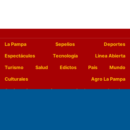
La Pampa
Sepelios
Deportes
Espectáculos
Tecnología
Linea Abierta
Turismo
Salud
Edictos
País
Mundo
Culturales
Agro La Pampa
Cocina y Gastronomía
Suplementos Anuales
Horóscopo
Quiniela
Opinion
Videos
Farmacias de turno
Entre Pocillos
Transmisiones en vivo