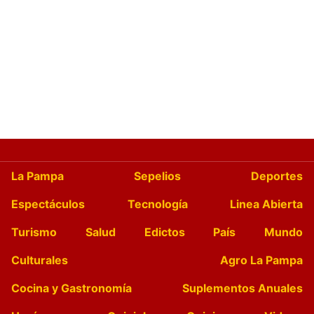
La Pampa
Sepelios
Deportes
Espectáculos
Tecnología
Linea Abierta
Turismo
Salud
Edictos
País
Mundo
Culturales
Agro La Pampa
Cocina y Gastronomía
Suplementos Anuales