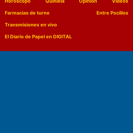
Horóscopo
Quiniela
Opinion
Videos
Farmacias de turno
Entre Pocillos
Transmisiones en vivo
El Diario de Papel en DIGITAL
Fundado por el
Doctor Antonio Nemesio
Primera edición: Domingo 3 de Mayo de 1992