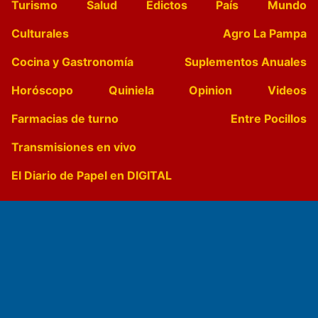
Turismo
Salud
Edictos
País
Mundo
Culturales
Agro La Pampa
Cocina y Gastronomía
Suplementos Anuales
Horóscopo
Quiniela
Opinion
Videos
Farmacias de turno
Entre Pocillos
Transmisiones en vivo
El Diario de Papel en DIGITAL