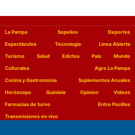
La Pampa
Sepelios
Deportes
Espectáculos
Tecnología
Linea Abierta
Turismo
Salud
Edictos
País
Mundo
Culturales
Agro La Pampa
Cocina y Gastronomía
Suplementos Anuales
Horóscopo
Quiniela
Opinion
Videos
Farmacias de turno
Entre Pocillos
Transmisiones en vivo
El Diario de Papel en DIGITAL