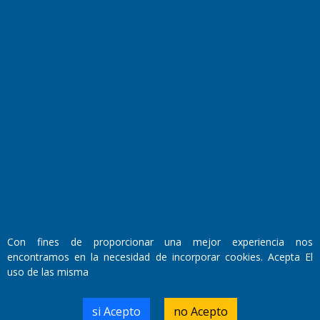
Fundado por el
Doctor Antonio Nemesio
Primera edición: Domingo 3 de Mayo de 1992
Miembro de ADIRA,ADEPA y CPPAL
Propietario: El Diario SRL
Con fines de proporcionar una mejor experiencia nos
Director Periodístico:
encontramos en la necesidad de incorporar cookies. Acepta El
Walter René Goñi
uso de las misma
si Acepto
no Acepto
Domicilio Legal: José Ingenieros 855,