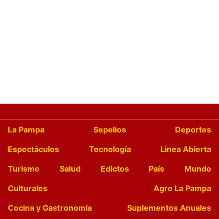
La Pampa
Sepelios
Deportes
Espectáculos
Tecnología
Linea Abierta
Turismo
Salud
Edictos
País
Mundo
Culturales
Agro La Pampa
Cocina y Gastronomía
Suplementos Anuales