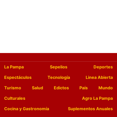
La Pampa
Sepelios
Deportes
Espectáculos
Tecnología
Linea Abierta
Turismo
Salud
Edictos
País
Mundo
Culturales
Agro La Pampa
Cocina y Gastronomía
Suplementos Anuales