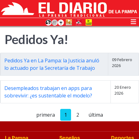
Pedidos Ya!
09 Febrero
Pedidos Ya en La Pampa: la Justicia anuló
2026
lo actuado por la Secretaría de Trabajo
20 Enero
Desempleados trabajan en apps para
2026
sobrevivir: ¿es sustentable el modelo?
primera
1
2
última
La Pampa
Sepelios
Deportes