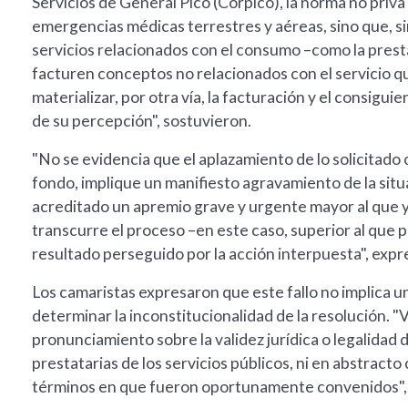
Servicios de General Pico (Corpico), la norma no priva a
emergencias médicas terrestres y aéreas, sino que, s
servicios relacionados con el consumo –como la prestat
facturen conceptos no relacionados con el servicio q
materializar, por otra vía, la facturación y el consigui
de su percepción", sostuvieron.
"No se evidencia que el aplazamiento de lo solicitado 
fondo, implique un manifiesto agravamiento de la sit
acreditado un apremio grave y urgente mayor al que y
transcurre el proceso –en este caso, superior al que pr
resultado perseguido por la acción interpuesta", expr
Los camaristas expresaron que este fallo no implica 
determinar la inconstitucionalidad de la resolución. "V
pronunciamiento sobre la validez jurídica o legalidad 
prestatarias de los servicios públicos, ni en abstracto
términos en que fueron oportunamente convenidos", f