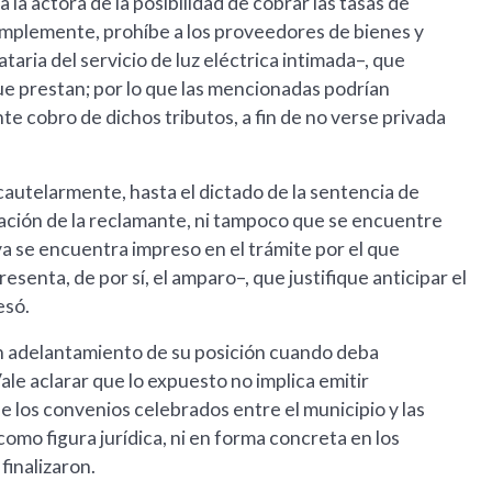
 la actora de la posibilidad de cobrar las tasas de
implemente, prohíbe a los proveedores de bienes y
aria del servicio de luz eléctrica intimada–, que
ue prestan; por lo que las mencionadas podrían
ente cobro de dichos tributos, a fin de no verse privada
cautelarmente, hasta el dictado de la sentencia de
uación de la reclamante, ni tampoco que se encuentre
a se encuentra impreso en el trámite por el que
esenta, de por sí, el amparo–, que justifique anticipar el
esó.
un adelantamiento de su posición cuando deba
ale aclarar que lo expuesto no implica emitir
de los convenios celebrados entre el municipio y las
 como figura jurídica, ni en forma concreta en los
inalizaron.