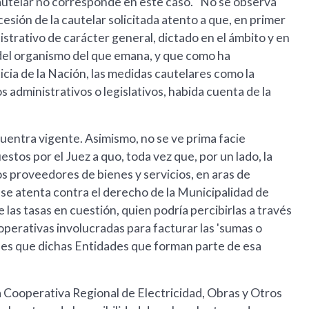
cautelar no corresponde en este caso. "No se observa
cesión de la cautelar solicitada atento a que, en primer
strativo de carácter general, dictado en el ámbito y en
 del organismo del que emana, y que como ha
cia de la Nación, las medidas cautelares como la
 administrativos o legislativos, habida cuenta de la
uentra vigente. Asimismo, no se ve prima facie
stos por el Juez a quo, toda vez que, por un lado, la
s proveedores de bienes y servicios, en aras de
 se atenta contra el derecho de la Municipalidad de
e las tasas en cuestión, quien podría percibirlas a través
ooperativas involucradas para facturar las 'sumas o
nes que dichas Entidades que forman parte de esa
a Cooperativa Regional de Electricidad, Obras y Otros