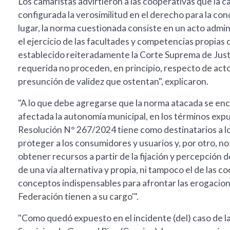
Los camaristas advirtieron a las cooperativas que la 
configurada la verosimilitud en el derecho para la con
lugar, la norma cuestionada consiste en un acto admini
el ejercicio de las facultades y competencias propias
establecido reiteradamente la Corte Suprema de Justi
requerida no proceden, en principio, respecto de actos
presunción de validez que ostentan", explicaron.
"A lo que debe agregarse que la norma atacada se enc
afectada la autonomía municipal, en los términos expue
Resolución N° 267/2024 tiene como destinatarios a lo
proteger a los consumidores y usuarios y, por otro, no
obtener recursos a partir de la fijación y percepción d
de una vía alternativa y propia, ni tampoco el de las c
conceptos indispensables para afrontar las erogacio
Federación tienen a su cargo'".
"Como quedó expuesto en el incidente (del) caso de l