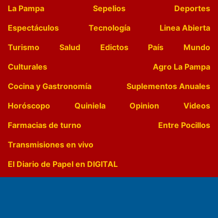
La Pampa
Sepelios
Deportes
Espectáculos
Tecnología
Linea Abierta
Turismo
Salud
Edictos
País
Mundo
Culturales
Agro La Pampa
Cocina y Gastronomía
Suplementos Anuales
Horóscopo
Quiniela
Opinion
Videos
Farmacias de turno
Entre Pocillos
Transmisiones en vivo
El Diario de Papel en DIGITAL