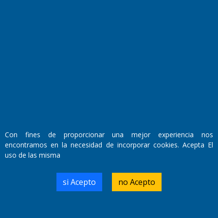
Fundado por el
Doctor Antonio Nemesio
Primera edición: Domingo 3 de Mayo de 1992
Miembro de ADIRA,ADEPA y CPPAL
Propietario: El Diario SRL
Director Periodístico:
Con fines de proporcionar una mejor experiencia nos
Walter René Goñi
encontramos en la necesidad de incorporar cookies. Acepta El
uso de las misma
Domicilio Legal: José Ingenieros 855,
si Acepto
no Acepto
Santa Rosa, La Pampa.
Número de Registro DNDA:
RL-2019-55551274-APN-DNDA#MJ
Edición #
9418