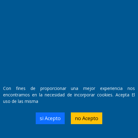
Fundado por el
Doctor Antonio Nemesio
Primera edición: Domingo 3 de Mayo de 1992
Miembro de ADIRA,ADEPA y CPPAL
Propietario: El Diario SRL
Director Periodístico:
Walter René Goñi
Con fines de proporcionar una mejor experiencia nos
encontramos en la necesidad de incorporar cookies. Acepta El
uso de las misma
Domicilio Legal: José Ingenieros 855,
Santa Rosa, La Pampa.
Número de Registro DNDA:
si Acepto
no Acepto
RL-2019-55551274-APN-DNDA#MJ
Edición #
9417
Fecha de Edición:
6/08/2026