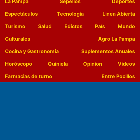
La Pampa
Sepelios
Deportes
Espectáculos
Tecnología
Linea Abierta
Turismo
Salud
Edictos
País
Mundo
Culturales
Agro La Pampa
Cocina y Gastronomía
Suplementos Anuales
Horóscopo
Quiniela
Opinion
Videos
Farmacias de turno
Entre Pocillos
Transmisiones en vivo
El Diario de Papel en DIGITAL