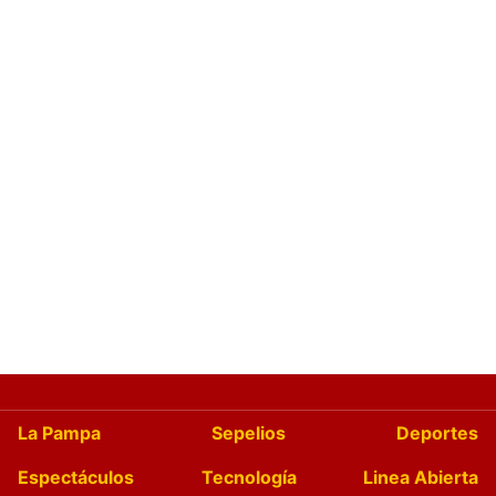
La Pampa
Sepelios
Deportes
Espectáculos
Tecnología
Linea Abierta