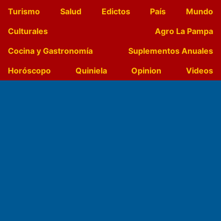
Turismo
Salud
Edictos
País
Mundo
Culturales
Agro La Pampa
Cocina y Gastronomía
Suplementos Anuales
Horóscopo
Quiniela
Opinion
Videos
Farmacias de turno
Entre Pocillos
Transmisiones en vivo
El Diario de Papel en DIGITAL