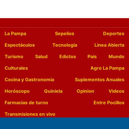
La Pampa
Sepelios
Deportes
Espectáculos
Tecnología
Linea Abierta
Turismo
Salud
Edictos
País
Mundo
Culturales
Agro La Pampa
Cocina y Gastronomía
Suplementos Anuales
Horóscopo
Quiniela
Opinion
Videos
Farmacias de turno
Entre Pocillos
Transmisiones en vivo
El Diario de Papel en DIGITAL