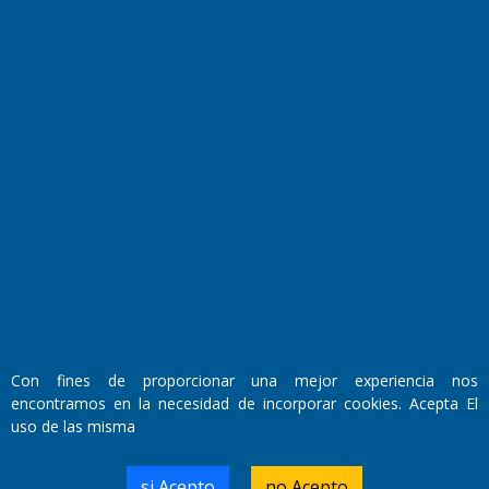
Fundado por el
Doctor Antonio Nemesio
Primera edición: Domingo 3 de Mayo de 1992
Miembro de ADIRA,ADEPA y CPPAL
Propietario: El Diario SRL
Con fines de proporcionar una mejor experiencia nos
Director Periodístico:
encontramos en la necesidad de incorporar cookies. Acepta El
Walter René Goñi
uso de las misma
si Acepto
no Acepto