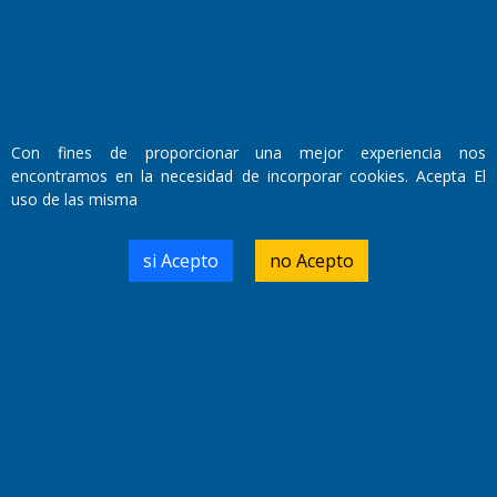
Con fines de proporcionar una mejor experiencia nos
encontramos en la necesidad de incorporar cookies. Acepta El
uso de las misma
Fundado por el
Doctor Antonio Nemesio
si Acepto
no Acepto
Primera edición: Domingo 3 de Mayo de 1992
Miembro de ADIRA,ADEPA y CPPAL
Propietario: El Diario SRL
Director Periodístico:
Walter René Goñi
Domicilio Legal: José Ingenieros 855,
Santa Rosa, La Pampa.
Número de Registro DNDA: