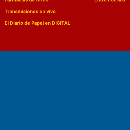
Transmisiones en vivo
El Diario de Papel en DIGITAL
Fundado por el
Doctor Antonio Nemesio
Primera edición: Domingo 3 de Mayo de 1992
Miembro de ADIRA,ADEPA y CPPAL
Propietario: El Diario SRL