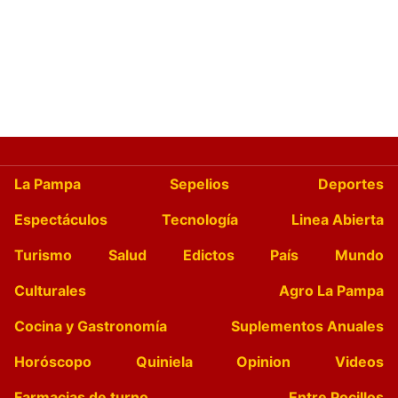
La Pampa
Sepelios
Deportes
Espectáculos
Tecnología
Linea Abierta
Turismo
Salud
Edictos
País
Mundo
Culturales
Agro La Pampa
Cocina y Gastronomía
Suplementos Anuales
Horóscopo
Quiniela
Opinion
Videos
Farmacias de turno
Entre Pocillos