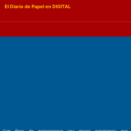
El Diario de Papel en DIGITAL
Fundado por el
Doctor Antonio Nemesio
Primera edición: Domingo 3 de Mayo de 1992
Miembro de ADIRA,ADEPA y CPPAL
Propietario: El Diario SRL
Director Periodístico:
Walter René Goñi
Con fines de proporcionar una mejor experiencia nos