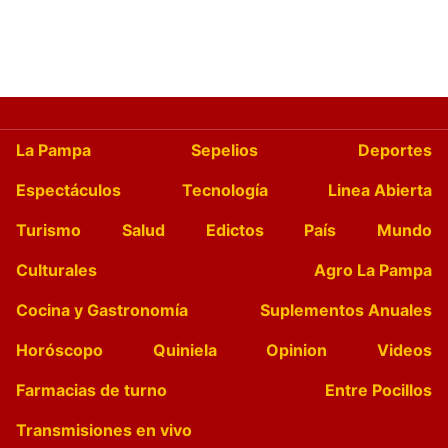
La Pampa
Sepelios
Deportes
Espectáculos
Tecnología
Linea Abierta
Turismo
Salud
Edictos
País
Mundo
Culturales
Agro La Pampa
Cocina y Gastronomía
Suplementos Anuales
Horóscopo
Quiniela
Opinion
Videos
Farmacias de turno
Entre Pocillos
Transmisiones en vivo