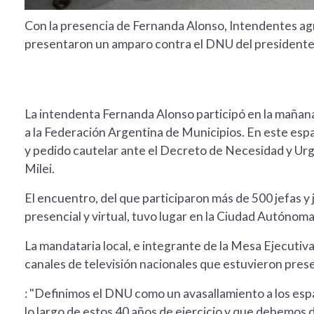
Con la presencia de Fernanda Alonso, Intendentes ag
presentaron un amparo contra el DNU del presidente 
La intendenta Fernanda Alonso participó en la mañan
a la Federación Argentina de Municipios. En este esp
y pedido cautelar ante el Decreto de Necesidad y Urg
Milei.
El encuentro, del que participaron más de 500 jefas y
presencial y virtual, tuvo lugar en la Ciudad Autónom
La mandataria local, e integrante de la Mesa Ejecutiva
canales de televisión nacionales que estuvieron pres
: "Definimos el DNU como un avasallamiento a los espa
lo largo de estos 40 años de ejercicio y que debemos 