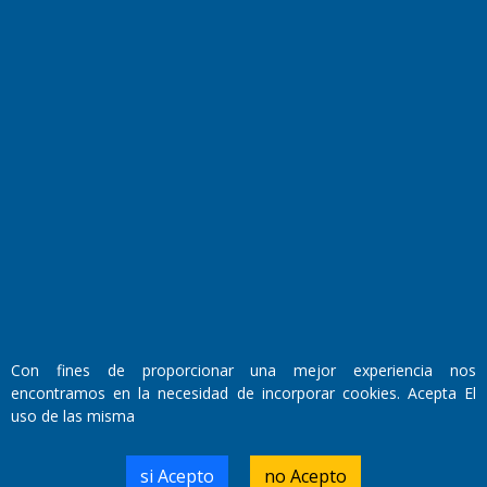
Horóscopo
Quiniela
Opinion
Videos
Farmacias de turno
Entre Pocillos
Transmisiones en vivo
El Diario de Papel en DIGITAL
Con fines de proporcionar una mejor experiencia nos
encontramos en la necesidad de incorporar cookies. Acepta El
uso de las misma
Fundado por el
Doctor Antonio Nemesio
si Acepto
no Acepto
Primera edición: Domingo 3 de Mayo de 1992