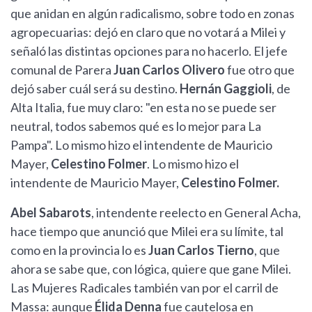
que anidan en algún radicalismo, sobre todo en zonas
agropecuarias: dejó en claro que no votará a Milei y
señaló las distintas opciones para no hacerlo. El jefe
comunal de Parera
Juan Carlos Olivero
fue otro que
dejó saber cuál será su destino.
Hernán Gaggioli
, de
Alta Italia, fue muy claro: "en esta no se puede ser
neutral, todos sabemos qué es lo mejor para La
Pampa". Lo mismo hizo el intendente de Mauricio
Mayer,
Celestino Folmer
. Lo mismo hizo el
intendente de Mauricio Mayer,
Celestino Folmer.
Abel Sabarots
, intendente reelecto en General Acha,
hace tiempo que anunció que Milei era su límite, tal
como en la provincia lo es
Juan Carlos Tierno
, que
ahora se sabe que, con lógica, quiere que gane Milei.
Las Mujeres Radicales también van por el carril de
Massa: aunque
Élida Denna
fue cautelosa en