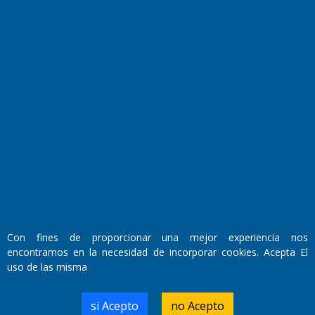
Fundado por el
Doctor Antonio Nemesio
Primera edición: Domingo 3 de Mayo de 1992
Miembro de ADIRA,ADEPA y CPPAL
Propietario: El Diario SRL
Director Periodístico:
Walter René Goñi
Con fines de proporcionar una mejor experiencia nos
encontramos en la necesidad de incorporar cookies. Acepta El
uso de las misma
Domicilio Legal: José Ingenieros 855,
Santa Rosa, La Pampa.
Número de Registro DNDA:
si Acepto
no Acepto