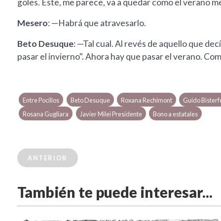
goles. Este, me parece, va a quedar como el verano 
Mesero
: —Habrá que atravesarlo.
Beto Desuque
: —Tal cual. Al revés de aquello que d
pasar el invierno". Ahora hay que pasar el verano. Como
Entre Pocillos
Beto Desuque
Roxana Rechimont
Guido Bisterf
Rosana Gugliara
Javier Milei Presidente
Bono a estatales
ANTERIOR
También te puede interesar...