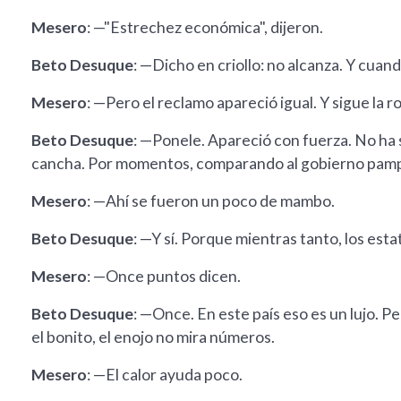
Mesero
: —"Estrechez económica", dijeron.
Beto Desuque
: —Dicho en criollo: no alcanza. Y cuan
Mesero
: —Pero el reclamo apareció igual. Y sigue la r
Beto Desuque
: —Ponele. Apareció con fuerza. No ha s
cancha. Por momentos, comparando al gobierno pampea
Mesero
: —Ahí se fueron un poco de mambo.
Beto Desuque
: —Y sí. Porque mientras tanto, los estat
Mesero
: —Once puntos dicen.
Beto Desuque
: —Once. En este país eso es un lujo. P
el bonito, el enojo no mira números.
Mesero
: —El calor ayuda poco.