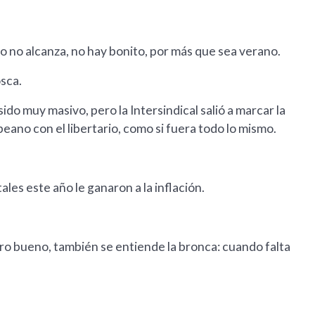
do no alcanza, no hay bonito, por más que sea verano.
osca.
ido muy masivo, pero la Intersindical salió a marcar la
no con el libertario, como si fuera todo lo mismo.
ales este año le ganaron a la inflación.
ero bueno, también se entiende la bronca: cuando falta