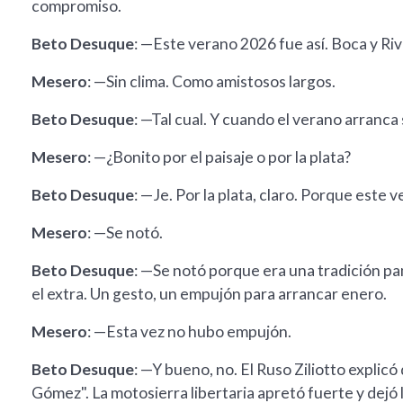
compromiso.
Beto Desuque
: —Este verano 2026 fue así. Boca y Riv
Mesero
: —Sin clima. Como amistosos largos.
Beto Desuque
: —Tal cual. Y cuando el verano arranca 
Mesero
: —¿Bonito por el paisaje o por la plata?
Beto Desuque
: —Je. Por la plata, claro. Porque este v
Mesero
: —Se notó.
Beto Desuque
: —Se notó porque era una tradición pa
el extra. Un gesto, un empujón para arrancar enero.
Mesero
: —Esta vez no hubo empujón.
Beto Desuque
: —Y bueno, no. El Ruso Ziliotto explic
Gómez". La motosierra libertaria apretó fuerte y dejó l