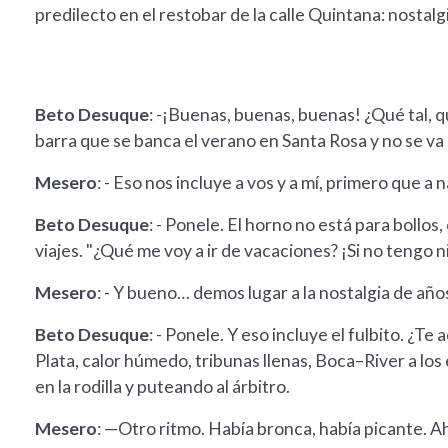
predilecto en el restobar de la calle Quintana: nostalgia
Beto Desuque
: -¡Buenas, buenas, buenas! ¿Qué tal, qu
barra que se banca el verano en Santa Rosa y no se va ni
Mesero
: - Eso nos incluye a vos y a mí, primero que a n
Beto Desuque
: - Ponele. El horno no está para bollos
viajes. "¿Qué me voy a ir de vacaciones? ¡Si no tengo 
Mesero
: - Y bueno… demos lugar a la nostalgia de año
Beto Desuque
: - Ponele. Y eso incluye el fulbito. ¿T
Plata, calor húmedo, tribunas llenas, Boca–River a lo
en la rodilla y puteando al árbitro.
Mesero
: —Otro ritmo. Había bronca, había picante. 