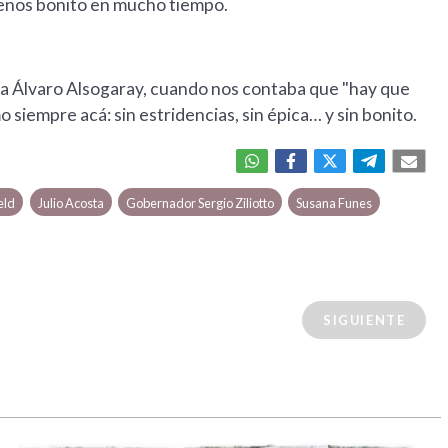
menos bonito en mucho tiempo.
ecía Álvaro Alsogaray, cuando nos contaba que "hay que
 siempre acá: sin estridencias, sin épica… y sin bonito.
eld
Julio Acosta
Gobernador Sergio Ziliotto
Susana Funes
SIGUIENTE