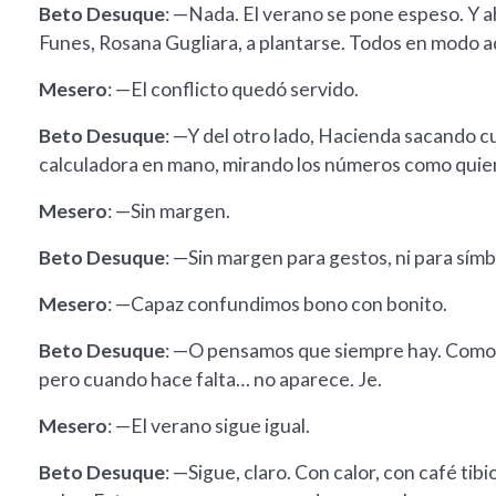
Beto Desuque
: —Nada. El verano se pone espeso. Y a
Funes, Rosana Gugliara, a plantarse. Todos en modo ad
Mesero
: —El conflicto quedó servido.
Beto Desuque
: —Y del otro lado, Hacienda sacando c
calculadora en mano, mirando los números como quien 
Mesero
: —Sin margen.
Beto Desuque
: —Sin margen para gestos, ni para símbo
Mesero
: —Capaz confundimos bono con bonito.
Beto Desuque
: —O pensamos que siempre hay. Como B
pero cuando hace falta… no aparece. Je.
Mesero
: —El verano sigue igual.
Beto Desuque
: —Sigue, claro. Con calor, con café ti