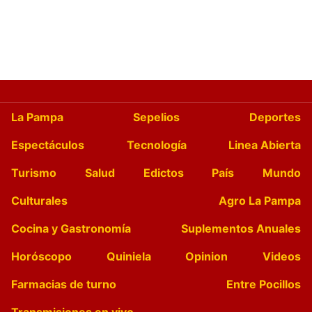
La Pampa
Sepelios
Deportes
Espectáculos
Tecnología
Linea Abierta
Turismo
Salud
Edictos
País
Mundo
Culturales
Agro La Pampa
Cocina y Gastronomía
Suplementos Anuales
Horóscopo
Quiniela
Opinion
Videos
Farmacias de turno
Entre Pocillos