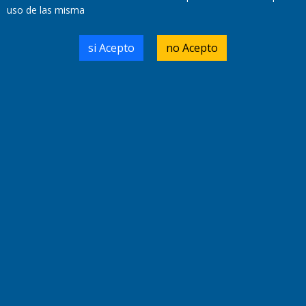
uso de las misma
Domicilio Legal: José Ingenieros 855,
si Acepto
no Acepto
Santa Rosa, La Pampa.
Número de Registro DNDA:
RL-2019-55551274-APN-DNDA#MJ
Edición #
9420
Fecha de Edición:
9/08/2026
Fecha de Inicio: 19/10/2000
Director General de Contenidos:
Dr. Jorge Ricardo Nemesio
Redacción, Administración,
Oficina Comercial y Planta Impresora:
José Ingenieros 855,
Santa Rosa, La Pampa, Argentina.
Tel: (02954) 411117/18/19/20
Cel: +54 2954 535213