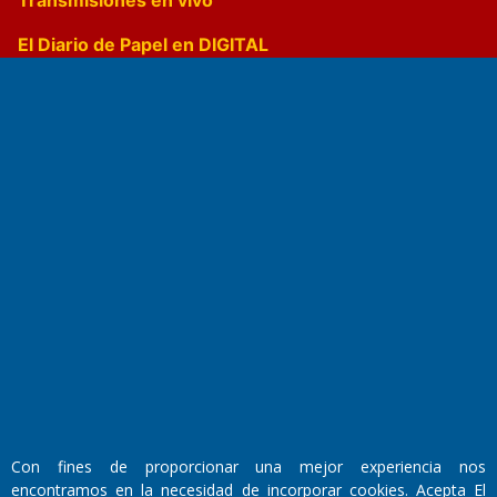
Transmisiones en vivo
El Diario de Papel en DIGITAL
Fundado por el
Doctor Antonio Nemesio
Primera edición: Domingo 3 de Mayo de 1992
Miembro de ADIRA,ADEPA y CPPAL
Propietario: El Diario SRL
Director Periodístico:
Con fines de proporcionar una mejor experiencia nos
Walter René Goñi
encontramos en la necesidad de incorporar cookies. Acepta El