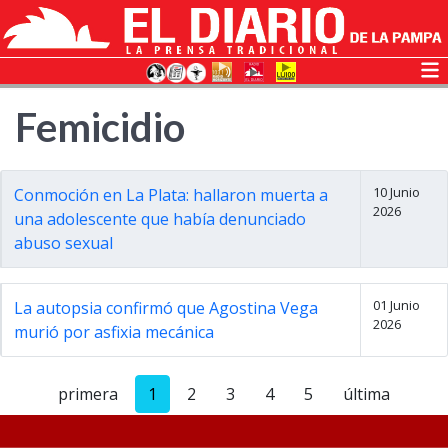
Femicidio
10 Junio
Conmoción en La Plata: hallaron muerta a
2026
una adolescente que había denunciado
abuso sexual
01 Junio
La autopsia confirmó que Agostina Vega
2026
murió por asfixia mecánica
primera
1
2
3
4
5
última