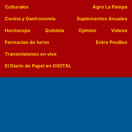
Culturales
Agro La Pampa
Cocina y Gastronomía
Suplementos Anuales
Horóscopo
Quiniela
Opinion
Videos
Farmacias de turno
Entre Pocillos
Transmisiones en vivo
El Diario de Papel en DIGITAL