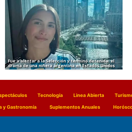
Fue a alentar a la Selección y terminó detenida: el
drama de una niñera argentina en Estados Unidos
spectáculos
Tecnología
Linea Abierta
Turism
a y Gastronomía
Suplementos Anuales
Horósc
e Pocillos
Transmisiones en vivo