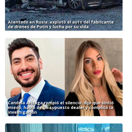
Atentado en Rusia: explotó el auto del fabricante
de drones de Putin y lucha por su vida
Candela Arizaga rompió el silencio: dijo que sintió
miedo, habló de un supuesto dealer y complicó la
investigación