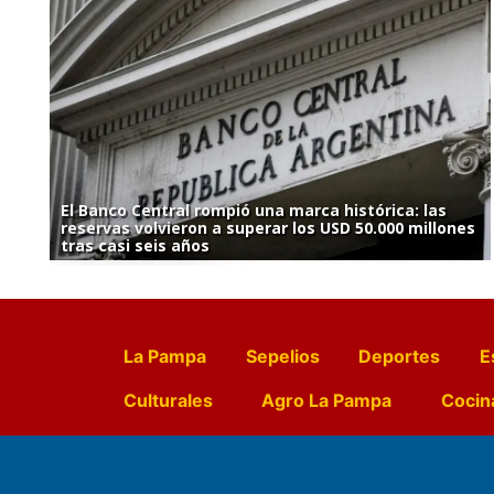
El Banco Central rompió una marca histórica: las
reservas volvieron a superar los USD 50.000 millones
tras casi seis años
La Pampa
Sepelios
Deportes
E
Culturales
Agro La Pampa
Cocin
Farmacias de turno
Entr