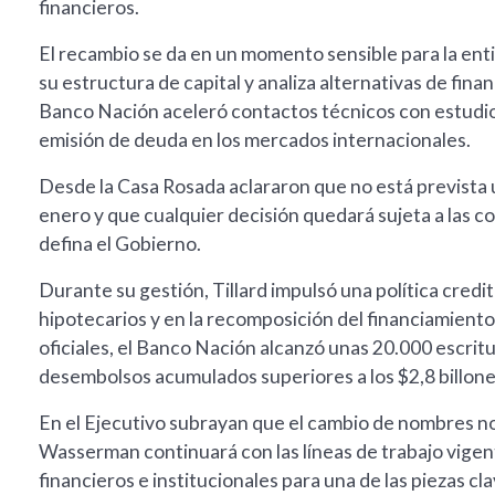
financieros.
El recambio se da en un momento sensible para la ent
su estructura de capital y analiza alternativas de fina
Banco Nación aceleró contactos técnicos con estudios 
emisión de deuda en los mercados internacionales.
Desde la Casa Rosada aclararon que no está prevista
enero y que cualquier decisión quedará sujeta a las c
defina el Gobierno.
Durante su gestión, Tillard impulsó una política credi
hipotecarios y en la recomposición del financiamient
oficiales, el Banco Nación alcanzó unas 20.000 escrit
desembolsos acumulados superiores a los $2,8 billone
En el Ejecutivo subrayan que el cambio de nombres no i
Wasserman continuará con las líneas de trabajo vigen
financieros e institucionales para una de las piezas cl