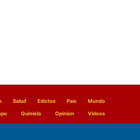
o
Salud
Edictos
País
Mundo
opo
Quiniela
Opinion
Videos
El Diario de Papel en DIGITAL