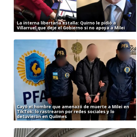
La interna libertaria estalla: Quirno le pidió a
Villarruel que deje el Gobierno si no apoya a Milei
Cayó el hombre que amenazó de muerte a Milei en
TikTok: lo rastrearon por redes sociales y lo
detuvieron en Quilmes