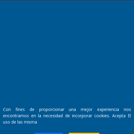
Fundado por el
Doctor Antonio Nemesio
Primera edición: Domingo 3 de Mayo de 1992
Miembro de ADIRA,ADEPA y CPPAL
Propietario: El Diario SRL
Director Periodístico:
Con fines de proporcionar una mejor experiencia nos
Walter René Goñi
encontramos en la necesidad de incorporar cookies. Acepta El
uso de las misma
Domicilio Legal: José Ingenieros 855,