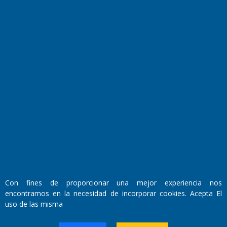
El Diario de Papel en DIGITAL
Fundado por el
Doctor Antonio Nemesio
Primera edición: Domingo 3 de Mayo de 1992
Con fines de proporcionar una mejor experiencia nos
Miembro de ADIRA,ADEPA y CPPAL
encontramos en la necesidad de incorporar cookies. Acepta El
Propietario: El Diario SRL
Director Periodístico:
uso de las misma
Walter René Goñi