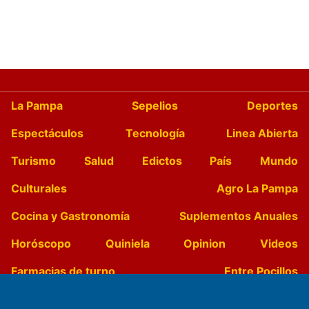
La Pampa
Sepelios
Deportes
Espectáculos
Tecnología
Linea Abierta
Turismo
Salud
Edictos
País
Mundo
Culturales
Agro La Pampa
Cocina y Gastronomía
Suplementos Anuales
Horóscopo
Quiniela
Opinion
Videos
Farmacias de turno
Entre Pocillos
Transmisiones en vivo