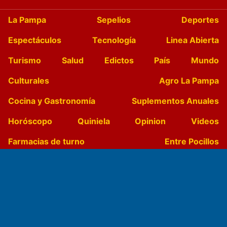
La Pampa
Sepelios
Deportes
Espectáculos
Tecnología
Linea Abierta
Turismo
Salud
Edictos
País
Mundo
Culturales
Agro La Pampa
Cocina y Gastronomía
Suplementos Anuales
Horóscopo
Quiniela
Opinion
Videos
Farmacias de turno
Entre Pocillos
Transmisiones en vivo
El Diario de Papel en DIGITAL