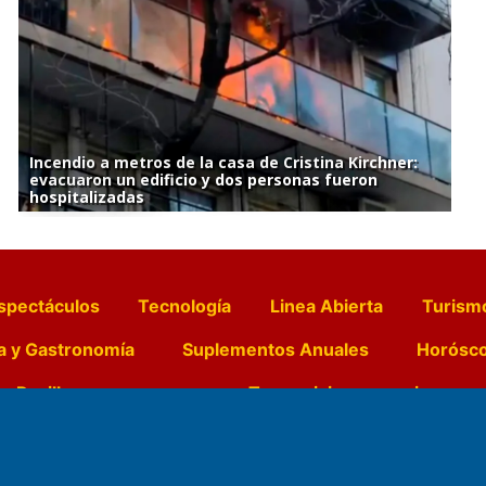
Incendio a metros de la casa de Cristina Kirchner:
evacuaron un edificio y dos personas fueron
hospitalizadas
spectáculos
Tecnología
Linea Abierta
Turism
a y Gastronomía
Suplementos Anuales
Horósc
e Pocillos
Transmisiones en vivo