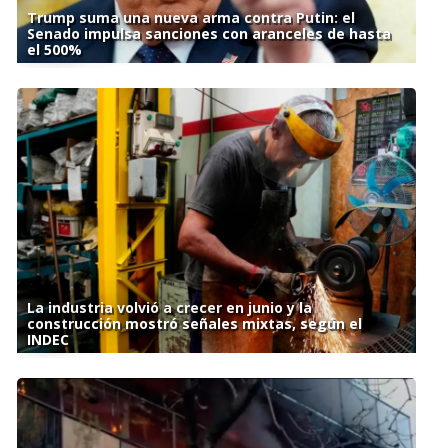
Trump suma una nueva arma contra Putin: el
Senado impulsa sanciones con aranceles de hasta
el 500%
La industria volvió a crecer en junio y la
construcción mostró señales mixtas, según el
INDEC