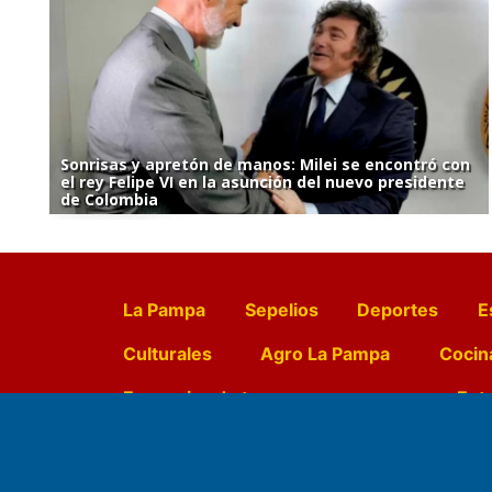
Sonrisas y apretón de manos: Milei se encontró con
el rey Felipe VI en la asunción del nuevo presidente
de Colombia
La Pampa
Sepelios
Deportes
E
Culturales
Agro La Pampa
Cocin
Farmacias de turno
Entr