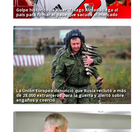
Golpe histórico de River: Thiago Almada llega al
país para firmar el pase que sacude el mercado
La Unión Europea denunció que Rusia reclutó a más
de 28.000 extranjeros para la guerra y alertó sobre
engaños y coerció