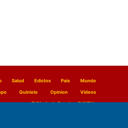
o
Salud
Edictos
País
Mundo
opo
Quiniela
Opinion
Videos
El Diario de Papel en DIGITAL