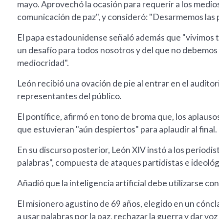
mayo. Aprovechó la ocasión para requerir a los medios
comunicación de paz", y consideró: "Desarmemos las p
El papa estadounidense señaló además que "vivimos t
un desafío para todos nosotros y del que no debemos 
mediocridad".
León recibió una ovación de pie al entrar en el audito
representantes del público.
El pontífice, afirmó en tono de broma que, los aplauso
que estuvieran "aún despiertos" para aplaudir al final.
En su discurso posterior, León XIV instó a los periodist
palabras", compuesta de ataques partidistas e ideológic
Añadió que la inteligencia artificial debe utilizarse c
El misionero agustino de 69 años, elegido en un cóncla
a usar palabras por la paz, rechazar la guerra y dar voz