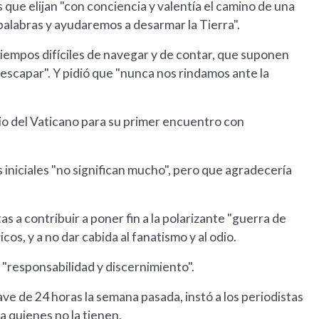
 que elijan "con conciencia y valentía el camino de una
alabras y ayudaremos a desarmar la Tierra".
iempos difíciles de navegar y de contar, que suponen
escapar". Y pidió que "nunca nos rindamos ante la
rio del Vaticano para su primer encuentro con
s iniciales "no significan mucho", pero que agradecería
as a contribuir a poner fin a la polarizante "guerra de
os, y a no dar cabida al fanatismo y al odio.
on "responsabilidad y discernimiento".
ve de 24 horas la semana pasada, instó a los periodistas
 a quienes no la tienen.