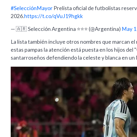
#SelecciónMayor
Prelista oficial de futbolistas rese
2026.
https://t.co/qVuJ19hgkk
— 🇦🇷 Selección Argentina ⭐⭐⭐ (@Argentina)
May 1
La lista también incluye otros nombres que marcan el
estas pampas la atención está puesta en los hijos del 
santarroseños defendiendo la celeste y blanca en un 