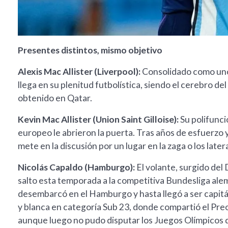
Presentes distintos, mismo objetivo
Alexis Mac Allister (Liverpool):
Consolidado como uno 
llega en su plenitud futbolística, siendo el cerebro del
obtenido en Qatar.
Kevin Mac Allister (Union Saint Gilloise):
Su polifunci
europeo le abrieron la puerta. Tras años de esfuerzo
mete en la discusión por un lugar en la zaga o los laterale
Nicolás Capaldo (Hamburgo):
El volante, surgido del 
salto esta temporada a la competitiva Bundesliga alem
desembarcó en el Hamburgo y hasta llegó a ser capitán
y blanca en categoría Sub 23, donde compartió el Pre
aunque luego no pudo disputar los Juegos Olímpicos d