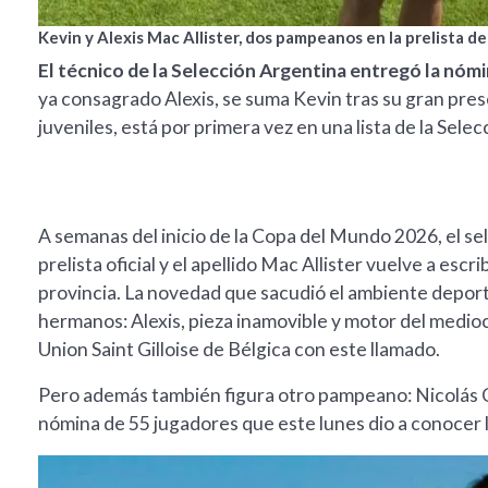
Kevin y Alexis Mac Allister, dos pampeanos en la prelista de
El técnico de la Selección Argentina entregó la nóm
ya consagrado Alexis, se suma Kevin tras su gran pres
juveniles, está por primera vez en una lista de la Sele
A semanas del inicio de la Copa del Mundo 2026, el sel
prelista oficial y el apellido Mac Allister vuelve a esc
provincia. La novedad que sacudió el ambiente deporti
hermanos: Alexis, pieza inamovible y motor del medioc
Union Saint Gilloise de Bélgica con este llamado.
Pero además también figura otro pampeano: Nicolás Ca
nómina de 55 jugadores que este lunes dio a conocer 