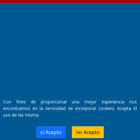
Fundado por el
Doctor Antonio Nemesio
Primera edición: Domingo 3 de Mayo de 1992
Miembro de ADIRA,ADEPA y CPPAL
Propietario: El Diario SRL
Director Periodístico:
Walter René Goñi
Con fines de proporcionar una mejor experiencia nos
encontramos en la necesidad de incorporar cookies. Acepta El
Domicilio Legal: José Ingenieros 855,
uso de las misma
Santa Rosa, La Pampa.
Número de Registro DNDA:
RL-2019-55551274-APN-DNDA#MJ
si Acepto
no Acepto
Edición #
7256