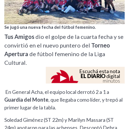
Se jugó una nueva fecha del fútbol femenino.
Tus Amigos
dio el golpe de la cuarta fecha y se
convirtió en el nuevo puntero del
Torneo
Apertura
de fútbol femenino de la Liga
Cultural.
Escuchá esta nota
EL DIARIO
digital
minutos
En General Acha, el equipo local derrotó 2 a 1 a
Guardia del Monte
, que llegaba como líder, y trepó al
primer lugar de la tabla.
Soledad Giménez (ST 22m) y Marilyn Massara (ST
24m) anotaron para las achenses. Descontó Debra