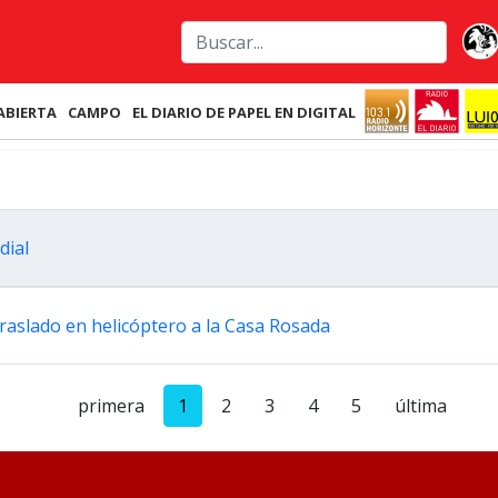
ABIERTA
CAMPO
EL DIARIO DE PAPEL EN DIGITAL
dial
y traslado en helicóptero a la Casa Rosada
primera
1
2
3
4
5
última