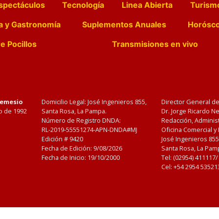
spectáculos
Tecnología
Linea Abierta
Turism
a y Gastronomía
Suplementos Anuales
Horósc
e Pocillos
Transmisiones en vivo
Nemesio
Domicilio Legal: José Ingenieros 855,
Director General d
o de 1992
Santa Rosa, La Pampa.
Dr. Jorge Ricardo 
Número de Registro DNDA:
Redacción, Administ
RL-2019-55551274-APN-DNDA#MJ
Oficina Comercial y
Edición #
9420
José Ingenieros 855
Fecha de Edición:
9/08/2026
Santa Rosa, La Pamp
Fecha de Inicio: 19/10/2000
Tel: (02954) 411117
Cel: +54 2954 53521