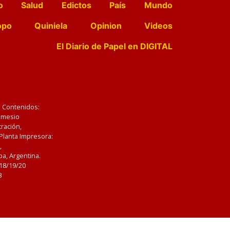
o
Salud
Edictos
País
Mundo
opo
Quiniela
Opinion
Videos
El Diario de Papel en DIGITAL
e Contenidos:
Nemesio
ración,
 Planta Impresora:
,
a, Argentina.
/18/19/20
3