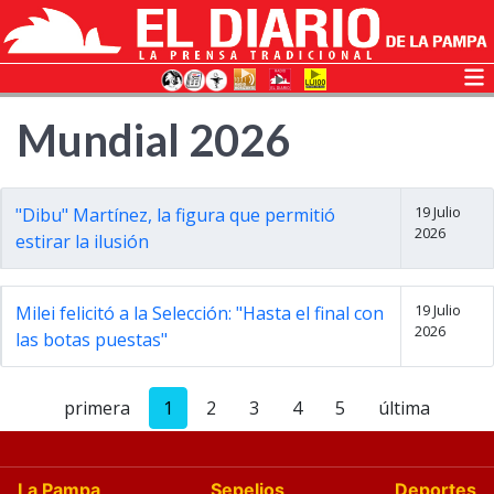
Mundial 2026
19 Julio
"Dibu" Martínez, la figura que permitió
2026
estirar la ilusión
19 Julio
Milei felicitó a la Selección: "Hasta el final con
2026
las botas puestas"
primera
1
2
3
4
5
última
La Pampa
Sepelios
Deportes