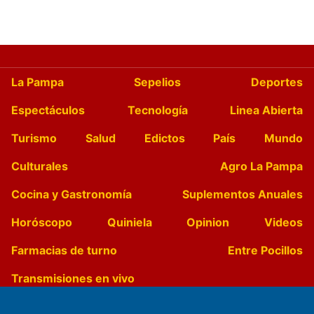
La Pampa
Sepelios
Deportes
Espectáculos
Tecnología
Linea Abierta
Turismo
Salud
Edictos
País
Mundo
Culturales
Agro La Pampa
Cocina y Gastronomía
Suplementos Anuales
Horóscopo
Quiniela
Opinion
Videos
Farmacias de turno
Entre Pocillos
Transmisiones en vivo
El Diario de Papel en DIGITAL