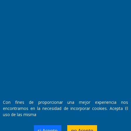
Fundado por el
Doctor Antonio Nemesio
Primera edición: Domingo 3 de Mayo de 1992
Miembro de ADIRA,ADEPA y CPPAL
Propietario: El Diario SRL
Con fines de proporcionar una mejor experiencia nos
Director Periodístico:
encontramos en la necesidad de incorporar cookies. Acepta El
Walter René Goñi
uso de las misma
si Acepto
no Acepto