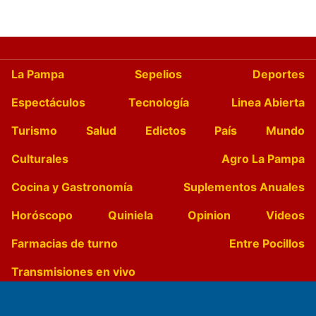
La Pampa
Sepelios
Deportes
Espectáculos
Tecnología
Linea Abierta
Turismo
Salud
Edictos
País
Mundo
Culturales
Agro La Pampa
Cocina y Gastronomía
Suplementos Anuales
Horóscopo
Quiniela
Opinion
Videos
Farmacias de turno
Entre Pocillos
Transmisiones en vivo
El Diario de Papel en DIGITAL