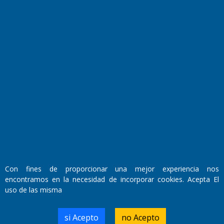
Fundado por el
Doctor Antonio Nemesio
Primera edición: Domingo 3 de Mayo de 1992
Miembro de ADIRA,ADEPA y CPPAL
Propietario: El Diario SRL
Con fines de proporcionar una mejor experiencia nos
Director Periodístico:
encontramos en la necesidad de incorporar cookies. Acepta El
Walter René Goñi
uso de las misma
si Acepto
no Acepto
Domicilio Legal: José Ingenieros 855,