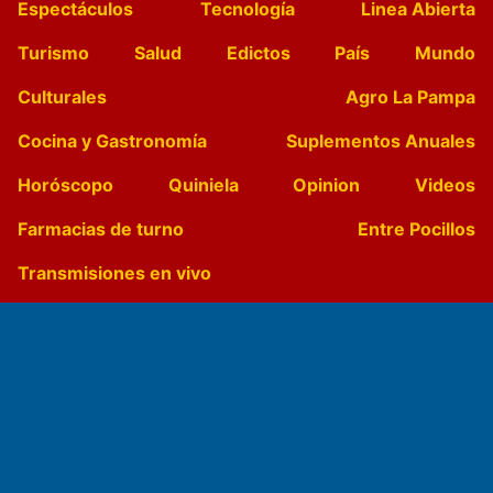
Espectáculos
Tecnología
Linea Abierta
Turismo
Salud
Edictos
País
Mundo
Culturales
Agro La Pampa
Cocina y Gastronomía
Suplementos Anuales
Horóscopo
Quiniela
Opinion
Videos
Farmacias de turno
Entre Pocillos
Transmisiones en vivo
El Diario de Papel en DIGITAL